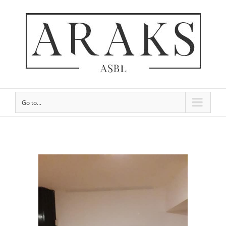
Go to...
View
Larger
Image