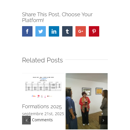
Share This Post, Choose Your
Platform!
Facebook
Twitter
Linkedin
Tumblr
Google+
Pinterest
Related Posts
Formations 2025
Cours d
septembre 21st, 2025
citoyen
|
0 Comments
septembre