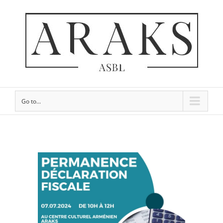
Go to...
View
Larger
Image